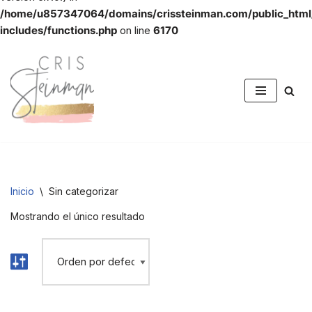
/home/u857347064/domains/crissteinman.com/public_htm
includes/functions.php
on line
6170
Saltar
al
contenido
Inicio
\
Sin categorizar
Mostrando el único resultado