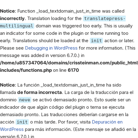
Notice
: Function _load_textdomain_just_in_time was called
incorrectly
. Translation loading for the
translatepress-
domain was triggered too early. This is usually
multilingual
an indicator for some code in the plugin or theme running too
early. Translations should be loaded at the
action or later.
init
Please see
Debugging in WordPress
for more information. (This
message was added in version 6.7.0.) in
/home/u857347064/domains/crissteinman.com/public_htm
includes/functions.php
on line
6170
Notice
: La función _load_textdomain_just_in_time ha sido
llamada
de forma incorrecta
. La carga de la traducción para el
dominio
se activó demasiado pronto. Esto suele ser un
neve
indicador de que algún código del plugin o tema se ejecuta
demasiado pronto. Las traducciones deberían cargarse en la
acción
o más tarde. Por favor, visita
Depuración en
init
WordPress
para más información. (Este mensaje se añadió en la
versión 6.7.0.) in