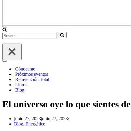
Menú
de
Buscar…
navegación
Menú
de
Cónoceme
navegación
Próximos eventos
Reinvención Total
Libros
Blog
El universo oye lo que sientes d
junio 27, 2023
junio 27, 2023
Blog
,
Energético