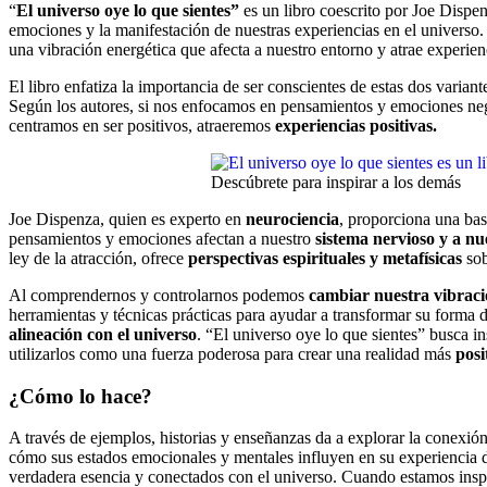
“
El universo oye lo que sientes”
es un libro coescrito por Joe Dispe
emociones y la manifestación de nuestras experiencias en el universo.
una vibración energética que afecta a nuestro entorno y atrae experienc
El libro enfatiza la importancia de ser conscientes de estas dos varian
Según los autores, si nos enfocamos en pensamientos y emociones nega
centramos en ser positivos, atraeremos
experiencias positivas.
Descúbrete para inspirar a los demás
Joe Dispenza, quien es experto en
neurociencia
, proporciona una bas
pensamientos y emociones afectan a nuestro
sistema nervioso y a nue
ley de la atracción, ofrece
perspectivas espirituales y metafísicas
sob
Al comprendernos y controlarnos podemos
cambiar nuestra vibraci
herramientas y técnicas prácticas para ayudar a transformar su forma d
alineación con el universo
. “El universo oye lo que sientes” busca i
utilizarlos como una fuerza poderosa para crear una realidad más
posi
¿Cómo lo hace?
A través de ejemplos, historias y enseñanzas da a explorar la conexió
cómo sus estados emocionales y mentales influyen en su experiencia 
verdadera esencia y conectados con el universo. Cuando estamos insp