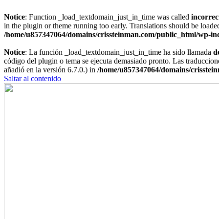
Notice
: Function _load_textdomain_just_in_time was called
incorrec
in the plugin or theme running too early. Translations should be loade
/home/u857347064/domains/crissteinman.com/public_html/wp-inc
Notice
: La función _load_textdomain_just_in_time ha sido llamada
d
código del plugin o tema se ejecuta demasiado pronto. Las traduccion
añadió en la versión 6.7.0.) in
/home/u857347064/domains/crisstein
Saltar al contenido