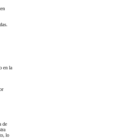
ten
das.
o en la
or
a de
tra
o, lo